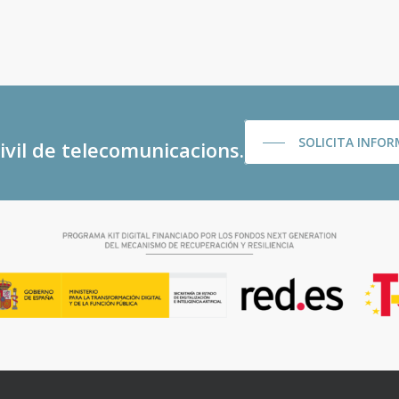
SOLICITA INFOR
ivil de telecomunicacions.