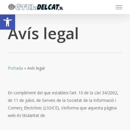
Menu
Skip
to
Obre la barra d'eines
main
Avís legal
content
Portada
»
Avís legal
En compliment del que estableix l’art. 10 de la Llei 34/2002,
de 11 de juliol, de Serveis de la Societat de la Informació i
Comerç Electrònic (LSSICE), s’informa que aquesta pàgina
web és titularitat de